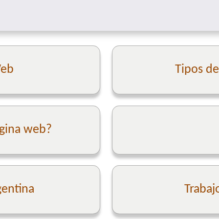
Web
Tipos d
ágina web?
gentina
Trabaj