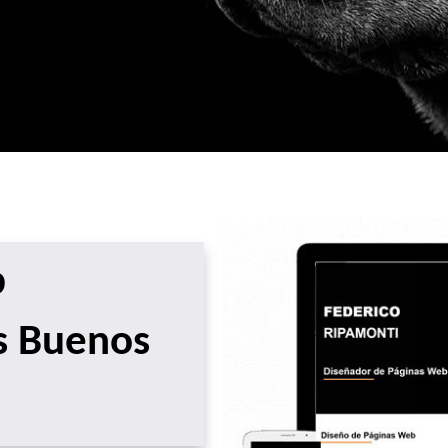
b
os Buenos