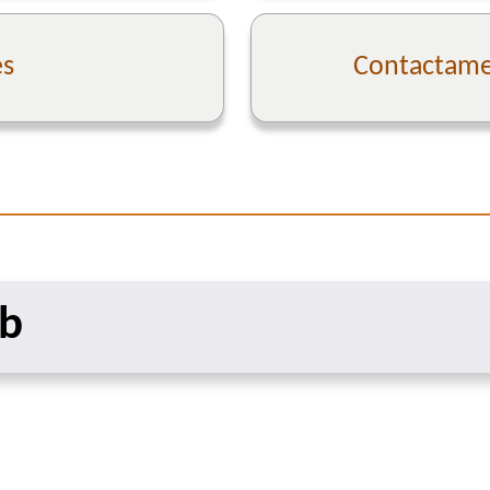
es
Contactame 
eb