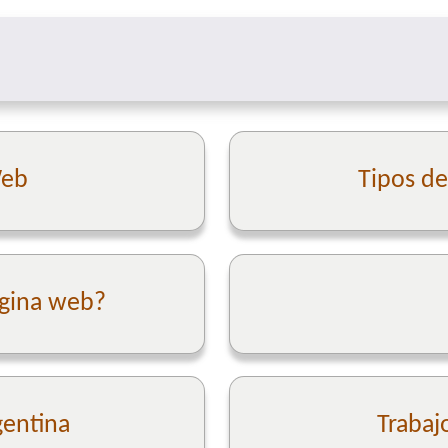
Web
Tipos d
ágina web?
gentina
Trabaj