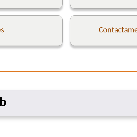
es
Contactame 
eb