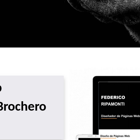
b
Brochero