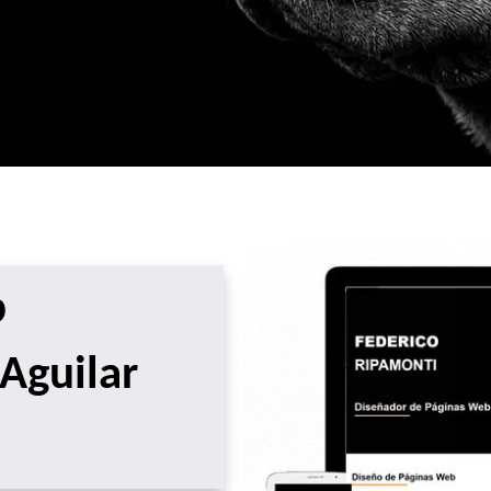
b
Aguilar