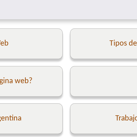
Web
Tipos d
ágina web?
gentina
Trabaj