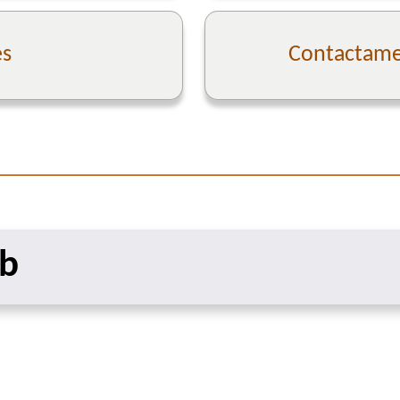
es
Contactame 
eb