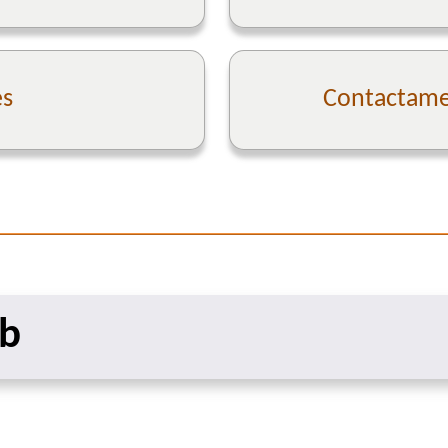
es
Contactame 
eb