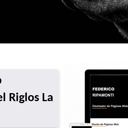
b
l Riglos La