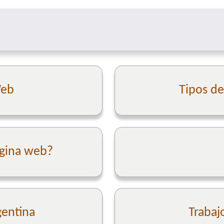
Web
Tipos d
ágina web?
gentina
Trabaj