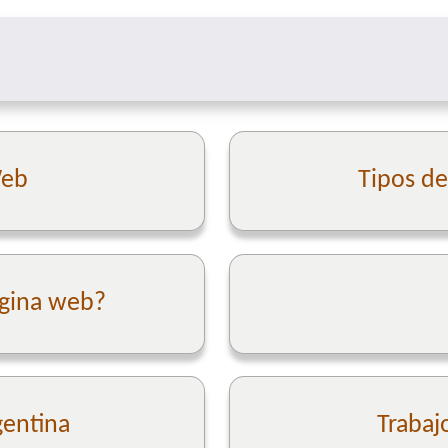
Web
Tipos d
ágina web?
gentina
Trabaj