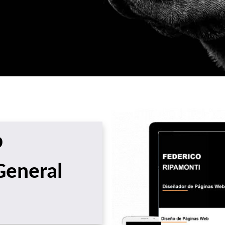
b
General