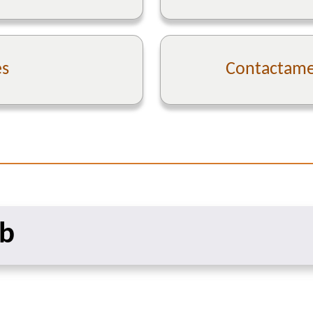
es
Contactame 
eb