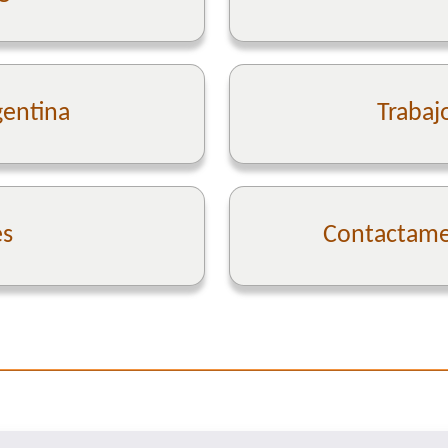
gentina
Trabaj
es
Contactame 