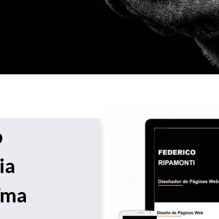
b
ia
Yma