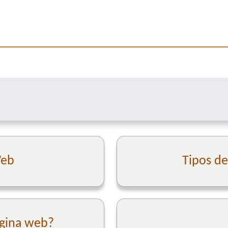
Web
Tipos d
ágina web?