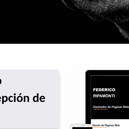
b
epción de