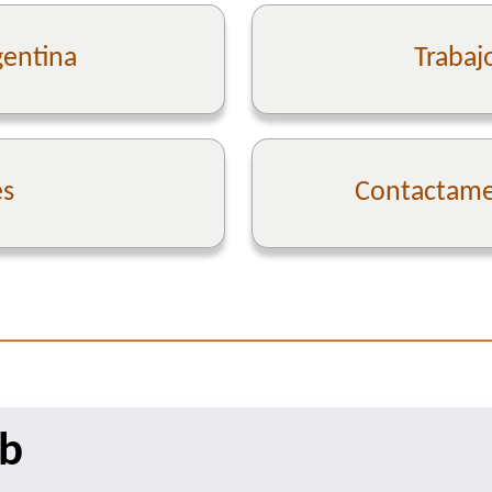
gentina
Trabaj
es
Contactame 
eb