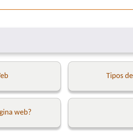
Web
Tipos d
ágina web?