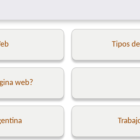
Web
Tipos d
ágina web?
gentina
Trabaj