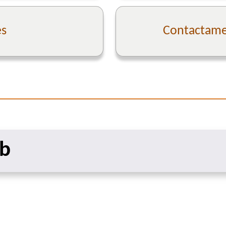
es
Contactame 
eb