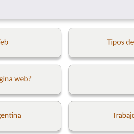
Web
Tipos d
ágina web?
gentina
Trabaj