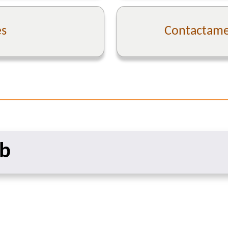
es
Contactame 
eb