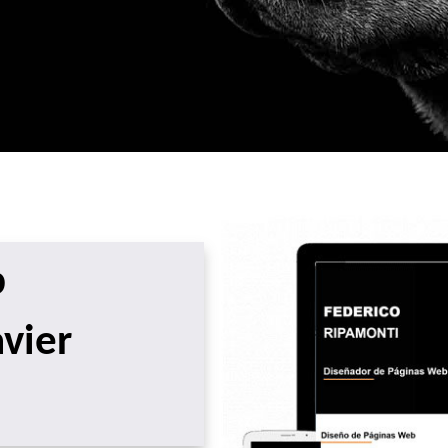
b
avier