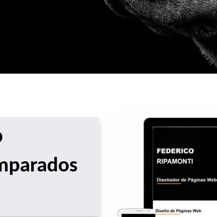
b
amparados