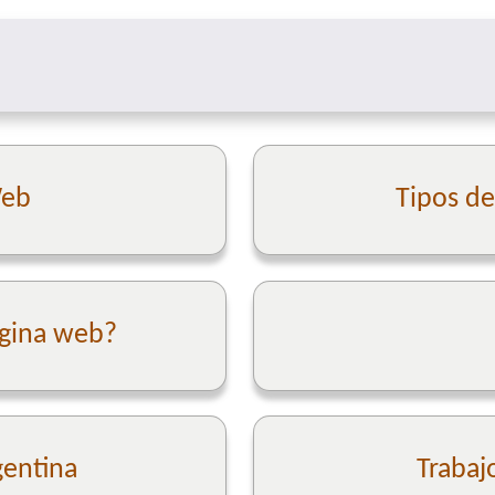
Web
Tipos d
ágina web?
gentina
Trabaj