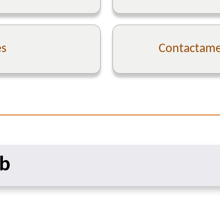
es
Contactame 
eb