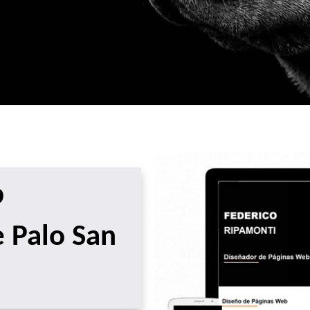
b
e Palo San