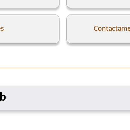
es
Contactame 
eb