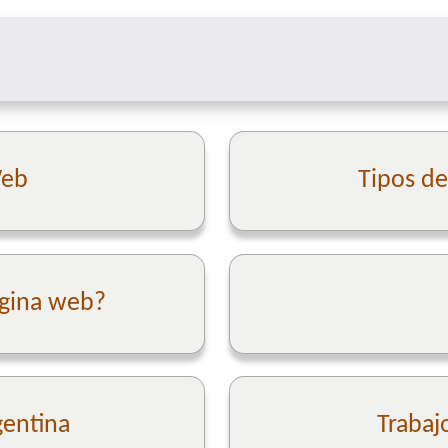
Web
Tipos d
ágina web?
gentina
Trabaj