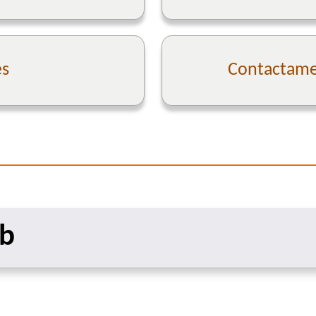
es
Contactame 
eb