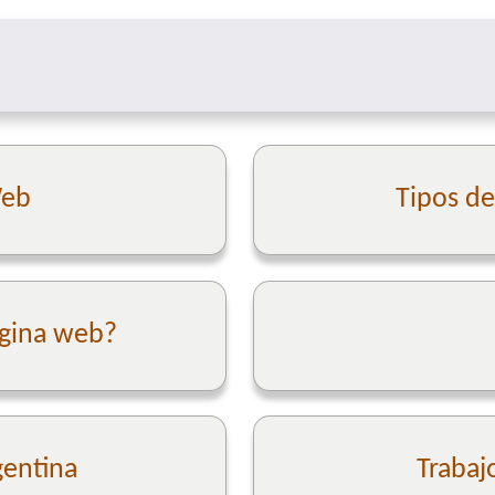
Web
Tipos d
ágina web?
gentina
Trabaj