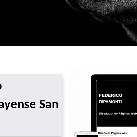
b
cayense San