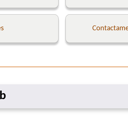
es
Contactame 
eb