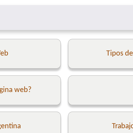
Web
Tipos d
ágina web?
gentina
Trabaj