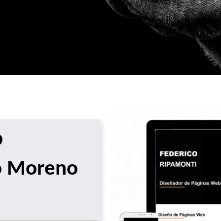
b
to Moreno