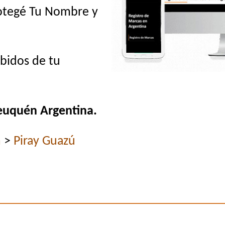
rotegé Tu Nombre y
ebidos de tu
euquén Argentina.
n
>
Piray Guazú