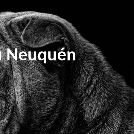
zú Neuquén