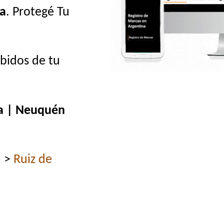
a
. Protegé Tu
ebidos de tu
ya | Neuquén
n
>
Ruiz de